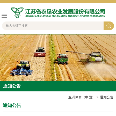
通知公告
亚洲体育（中国）
>
通知公告
通知公告