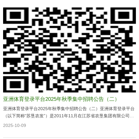
集成应用领域，重点征集与农业低空遥感、低空感知决策算法、低空
农业气象、农业空地一体化装备相关且急需解决的前沿技术与应用需
求。三、经费标准与实施周期课题经费金额2-6万元，研究期截止本年
度12月15日。四、征集对象指南建议人须为固定工作单位的在职人
员，原则上应具备副高级以上职称，成果突出的优秀青年学者可适当
放宽条件，具备相关领域研究背景与工作基础，能够独立开展科研工
作。五、征集要求请建议人在截止日期前，将附件电子版发送至指定
邮箱：451699325@qq.com。指南建议征集工作联系电话：025-
86267182。附件：2026年开放课题指南征集表模板农业农村部农业
低空技术创新与集成应用重点实验室2026年4月18日附件1：开放课题
指南建议征集表指南主题指南方向□农业低空遥感 □低空感知决
亚洲体育登录平台2025年秋季集中招聘公告（二）
亚洲体育登录平台2025年秋季集中招聘公告（二）亚洲体育登录平台
（以下简称“苏垦农发”）是2011年11月在江苏省农垦集团有限公司种
植业资源整合基础上组建成立的；2012年12月引进战略投资者，完成
2025-10-09
股份制改造；2017年5月15日在上交所上市，股票简称苏垦农发，股
票代码601952。公司以自主经营的种植基地为核心资源优势，主营业