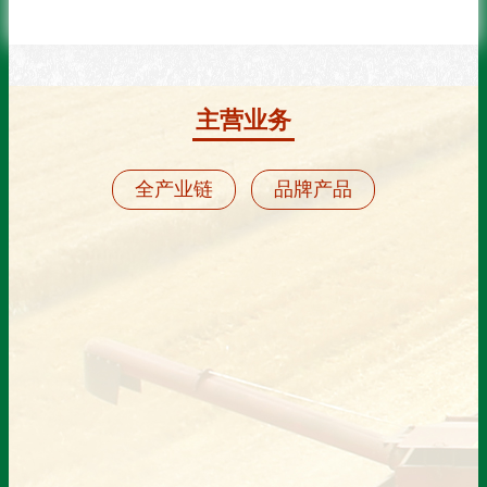
主营业务
全产业链
品牌产品