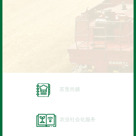
苏垦尚膳
农业社会化服务