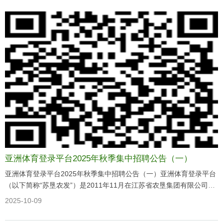
务包括农作物（稻麦）种植、稻麦良种育繁、农资贸易、农业社会化
服务及大米、食用油、麦芽加工销售等，构建全产业链一体化经营、
全农服务、全程质量追溯“三全”发展体系，拥有现代农业的规模化、
机械化、专业化、标准化、组织化、产业化等集成优势。公司坚持走
高质量发展道路，被中共中央表彰为“全国先进基层党组织”，被中央
文明委评为“全国文明单位”，被农业农村部授予“全国农业先进集
体”“全国粮食生产先进集体”称号，被省总工会授予“江苏省五一劳动奖
状”。公司下辖19家种植业分公司以及7家全资或控股子公司。其中，
江苏省种业集团有限公司以其下属江苏省大华种业集团有限公司为运
作主体，大华种业是集种子研发、生产、加工、销售于一体的国有大
型现代种业集团和农业产业化国
亚洲体育登录平台2025年秋季集中招聘公告（一）
亚洲体育登录平台2025年秋季集中招聘公告（一）亚洲体育登录平台
（以下简称“苏垦农发”）是2011年11月在江苏省农垦集团有限公司种
植业资源整合基础上组建成立的；2012年12月引进战略投资者，完成
2025-10-09
股份制改造；2017年5月15日在上交所上市，股票简称苏垦农发，股
票代码601952。公司以自主经营的种植基地为核心资源优势，主营业