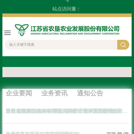
站点访问量：
企业要闻
业务资讯
通知公告
征集农业农村部重点实验室开放课题指南建议
苏垦农发东坝头秦南基地: 探路“千亩一人”现代农业新模式
旗帜领航新征程——中国共产党亚洲体育登录平台第一次党员代表大会胜利召开
全省稻麦智慧化生产技术现场会 在苏垦农发秦南基地召开
亚洲体育登录平台2025年秋季集中招聘公告（二）
大华种业：“四个全力”打赢夏收保种攻坚战
2026-06-02
2026-06-09
2025-10-09