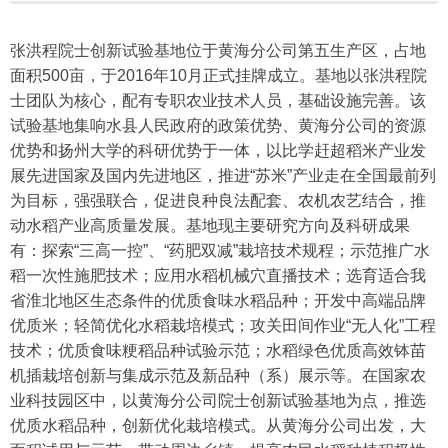
张洪程院士创新试验基地位于黄海分公司第五生产区，占地
面积500亩，于2016年10月正式挂牌成立。基地以张洪程院
士团队为核心，配有专职农业技术人员，基础设施完善。该
试验基地集响水县人民政府的政策优势、黄海分公司的资源
优势和扬州大学的科研优势于一体，以比学赶超稻米产业发
展先进国家及国内先进地区，推进“苏米”产业走在全国最前列
为目标，强强联合，促进良种良法配套、农机农艺结合，推
动水稻产业高质量发展。基地现主要研究方向及科研成果
有：探索“三高一控”、“药肥双减”栽培技术规程；示范推广水
稻一次性施肥技术；应用水稻机械穴直播技术；选育适合我
省淮北地区生态条件的优质食味水稻品种；开发中高端品牌
优质米；轻简优化水稻栽培模式；攻关田间作业“无人化”工程
技术；优质食味粳稻品种试验示范；水稻绿色优质高效钵苗
机插栽培创新与集成示范及新品种（系）展示等。在国家农
业科技园区中，以黄海分公司院士创新试验基地为点，推选
优质水稻品种，创新优化栽培模式。从黄海分公司出发，大