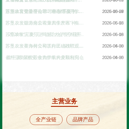
亚洲体育登录平台2025年秋季集中招聘公告（一）
苏垦农发弶港分公司：鏖战“三夏”抢丰收 颗粒归仓保粮安
苏垦农发党委理论学习中心组召开学习会
2026-05-27
2026-06-08
2025-10-09
苏垦农发助力南京农业大学发布“神农慧种”系列农业智能体
苏垦农发弶港分公司第四生产区：奏响滩涂上的“三夏”交响曲
2026-05-18
2026-06-08
2026年“三夏”工作动员大会在宁召开
苏垦农发滨淮分公司第六生产区精耕细作育壮秧
2026-05-16
2026-06-08
苏垦农发黄海分公司丁向民: 深耕“三夏”主战场，实干担当护丰收
苏垦农发举办树立和践行正确政绩观学习教育第二期读书班暨党委理论学习中心组学习会
2026-04-30
2026-06-08
战“三夏”保粮安 全力护航大麦颗粒归仓
省种业集团控股收购华丰种业顺利完成产业整合迈出关键一步
2026-04-30
2026-06-05
主营业务
全产业链
品牌产品