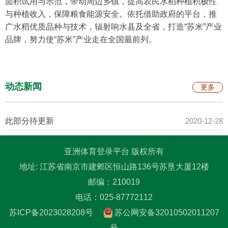
面积试用与示范，带动周边乡镇，提高农民水稻种植积极性
与种植收入，保障粮食能源安全。依托借助政府的平台，推
广水稻优质品种与技术，辐射响水县及全省，打造“苏米”产业
品牌，努力使“苏米”产业走在全国最前列。
动态新闻
更多
此部分待更新
2020-12-28
亚洲体育登录平台 版权所有
地址: 江苏省南京市建邺区恒山路136号苏垦大厦12楼
邮编：210019
电话：025-87772112
苏ICP备2023028208号
苏公网安备32010502011207
号