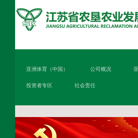
亚洲体育（中国）
公司概况
投资者专区
社会责任