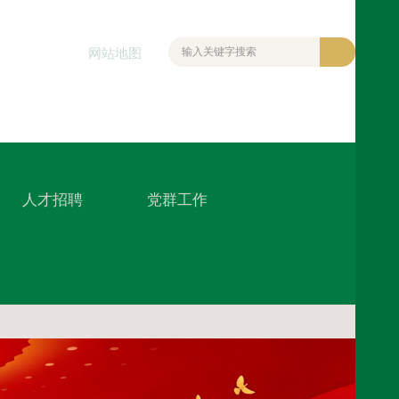
网站地图
人才招聘
党群工作