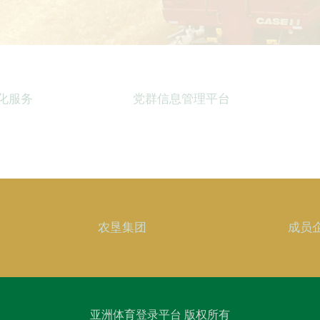
化服务
党群信息管理平台
农垦集团
成员
亚洲体育登录平台 版权所有