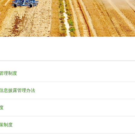
管理制度
信息披露管理办法
度
策制度